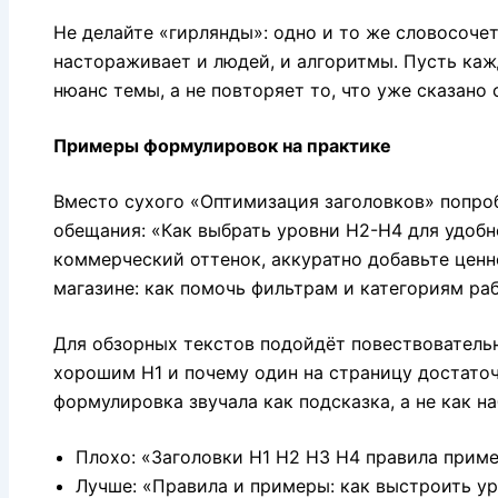
Не делайте «гирлянды»: одно и то же словосоче
настораживает и людей, и алгоритмы. Пусть ка
нюанс темы, а не повторяет то, что уже сказано
Примеры формулировок на практике
Вместо сухого «Оптимизация заголовков» попроб
обещания: «Как выбрать уровни H2-H4 для удобн
коммерческий оттенок, аккуратно добавьте ценно
магазине: как помочь фильтрам и категориям раб
Для обзорных текстов подойдёт повествовательн
хорошим H1 и почему один на страницу достаточ
формулировка звучала как подсказка, а не как н
Плохо: «Заголовки H1 H2 H3 H4 правила прим
Лучше: «Правила и примеры: как выстроить ур