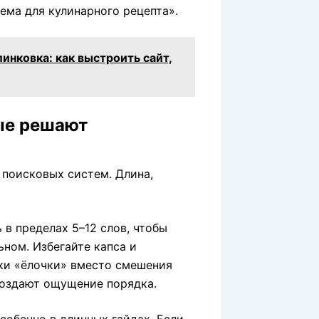
хема для кулинарного рецепта».
инковка: как выстроить сайт,
рые решают
 в пределах 5–12 слов, чтобы
ьном. Избегайте капса и
ки «ёлочки» вместо смешения
создают ощущение порядка.
собенно в длинных гайдах. Если