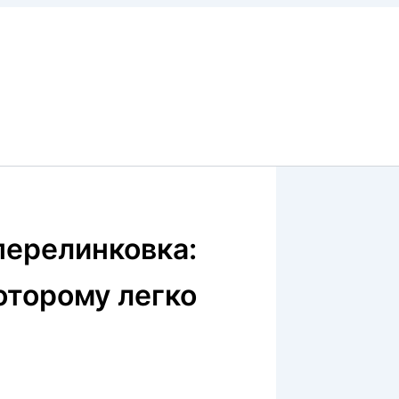
перелинковка:
которому легко