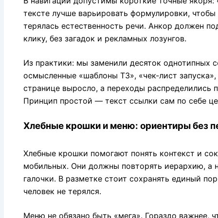
В навигации допустимы короткие точные якоря: 
тексте лучше варьировать формулировки, чтобы 
терялась естественность речи. Анкор должен под
клику, без загадок и рекламных лозунгов.
Из практики: мы заменили десяток однотипных с
осмысленные «шаблоны ТЗ», «чек-лист запуска»,
странице выросло, а переходы распределились 
Принцип простой — текст ссылки сам по себе це
Хлебные крошки и меню: ориентиры без п
Хлебные крошки помогают понять контекст и сокр
мобильных. Они должны повторять иерархию, а н
галочки. В разметке стоит сохранять единый поря
человек не терялся.
Меню не обязано быть «мега». Гораздо важнее, 